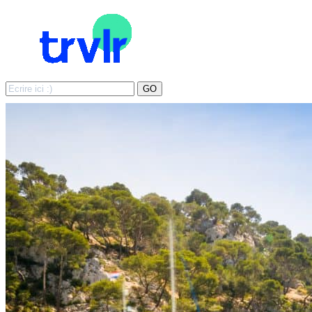
Search
GO
for: