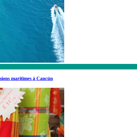
rsions maritimes à Cancún