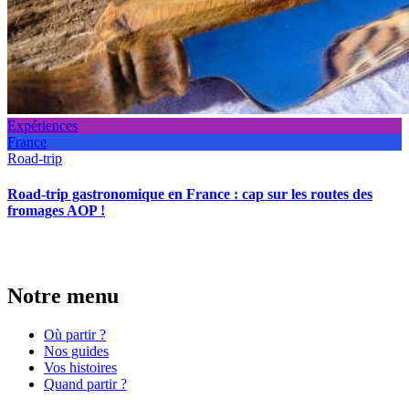
Expériences
France
Road-trip
Road-trip gastronomique en France : cap sur les routes des
fromages AOP !
Notre menu
Où partir ?
Nos guides
Vos histoires
Quand partir ?