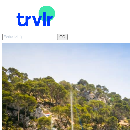
Search
GO
for: