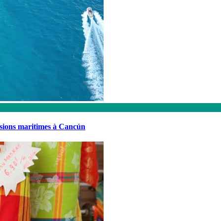
rsions maritimes à Cancún