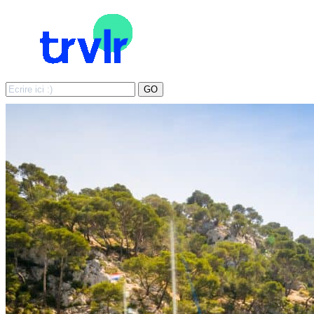
Search
GO
for: