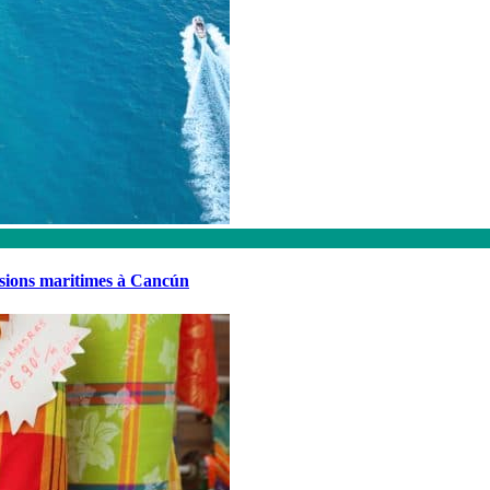
rsions maritimes à Cancún