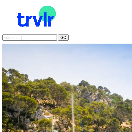
Search
GO
for: