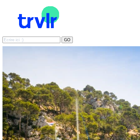
Search
GO
for: