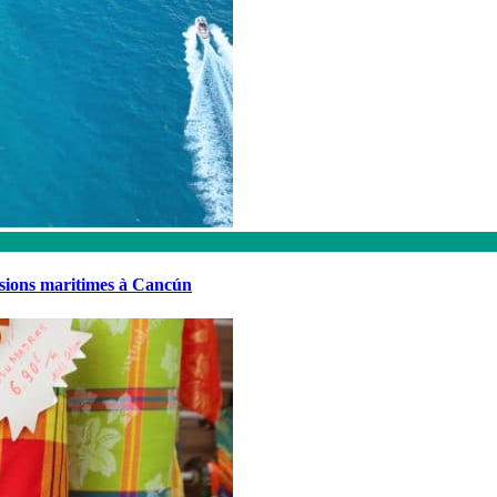
rsions maritimes à Cancún