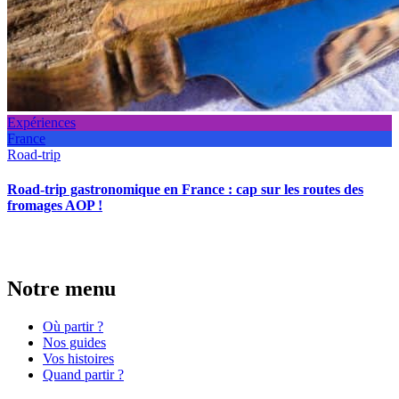
Expériences
France
Road-trip
Road-trip gastronomique en France : cap sur les routes des
fromages AOP !
Notre menu
Où partir ?
Nos guides
Vos histoires
Quand partir ?