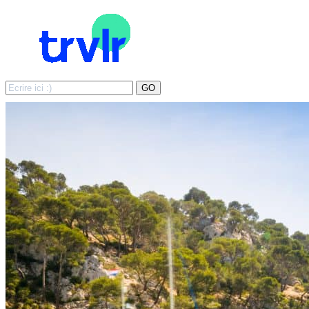
Search
GO
for: