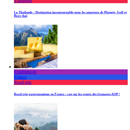
Thaïlande
La Thaïlande : Destination incontournable pour les amateurs de Plongée, Golf et
Boxe thaï
Expériences
France
Road-trip
Road-trip gastronomique en France : cap sur les routes des fromages AOP !