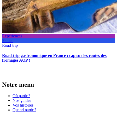
Expériences
France
Road-trip
Road-trip gastronomique en France : cap sur les routes des
fromages AOP !
Notre menu
Où partir ?
Nos guides
Vos histoires
Quand partir ?