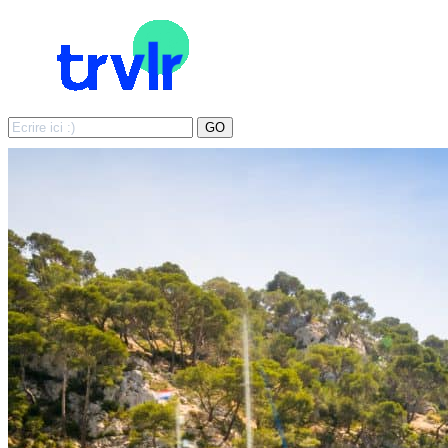
Search
GO
for: