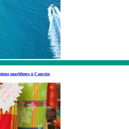
rsions maritimes à Cancún