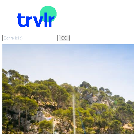
Search
GO
for: