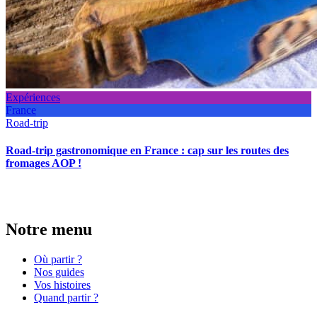
Expériences
France
Road-trip
Road-trip gastronomique en France : cap sur les routes des
fromages AOP !
Notre menu
Où partir ?
Nos guides
Vos histoires
Quand partir ?