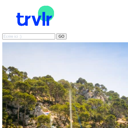
Search
GO
for: