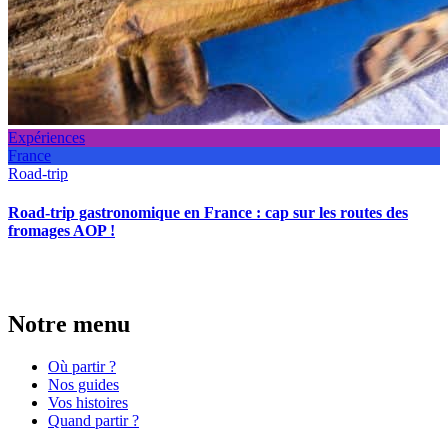
Expériences
France
Road-trip
Road-trip gastronomique en France : cap sur les routes des
fromages AOP !
Notre menu
Où partir ?
Nos guides
Vos histoires
Quand partir ?