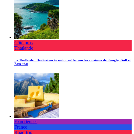
Côté pros
Thaïlande
La Thaïlande : Destination incontournable pour les amateurs de Plongée, Golf et
Boxe thaï
Expériences
France
Road-trip