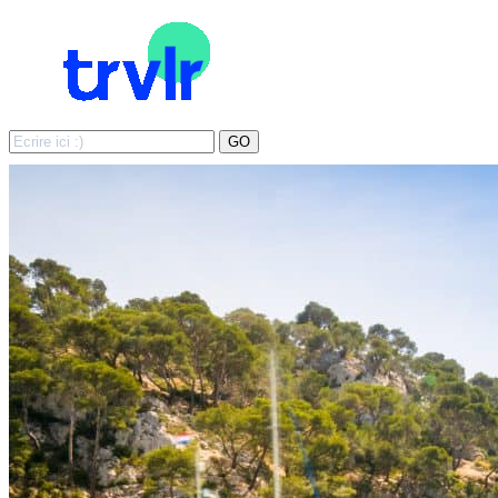
Search
GO
for: