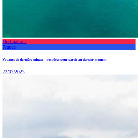
Destinations
France
Voyages de dernière minute : nos idées pour partir au dernier moment
22/07/2025