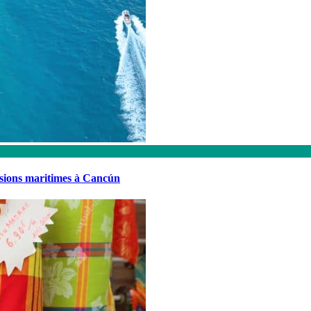
rsions maritimes à Cancún