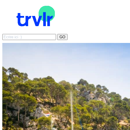
Search
GO
for: