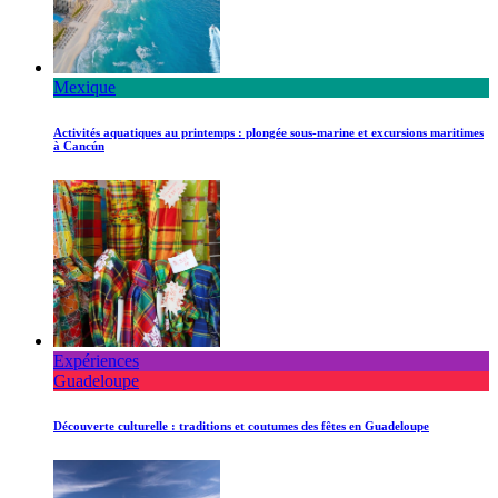
Mexique
Activités aquatiques au printemps : plongée sous-marine et excursions maritimes
à Cancún
Expériences
Guadeloupe
Découverte culturelle : traditions et coutumes des fêtes en Guadeloupe