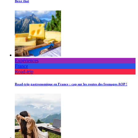
Boxe thaï
Expériences
France
Road-trip
Road-trip gastronomique en France : cap sur les routes des fromages AOP !