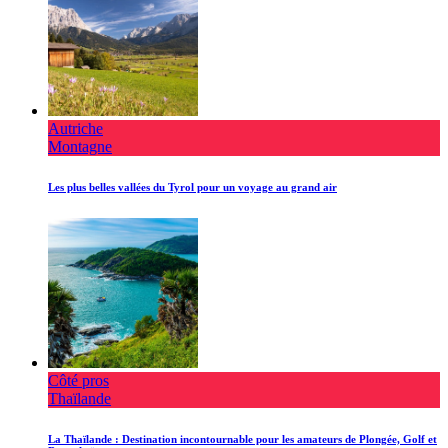
Autriche
Montagne
Les plus belles vallées du Tyrol pour un voyage au grand air
Côté pros
Thaïlande
La Thaïlande : Destination incontournable pour les amateurs de Plongée, Golf et