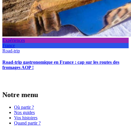
Expériences
France
Road-trip
Road-trip gastronomique en France : cap sur les routes des
fromages AOP !
Notre menu
Où partir ?
Nos guides
Vos histoires
Quand partir ?