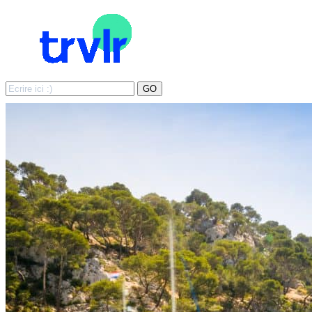
Search
GO
for: