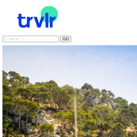
Search
GO
for: