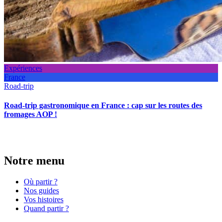
Expériences
France
Road-trip
Road-trip gastronomique en France : cap sur les routes des
fromages AOP !
Notre menu
Où partir ?
Nos guides
Vos histoires
Quand partir ?