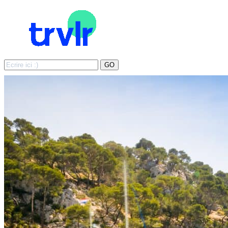
Search
GO
for: