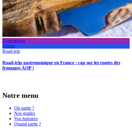
Expériences
France
Road-trip
Road-trip gastronomique en France : cap sur les routes des
fromages AOP !
Notre menu
Où partir ?
Nos guides
Vos histoires
Quand partir ?