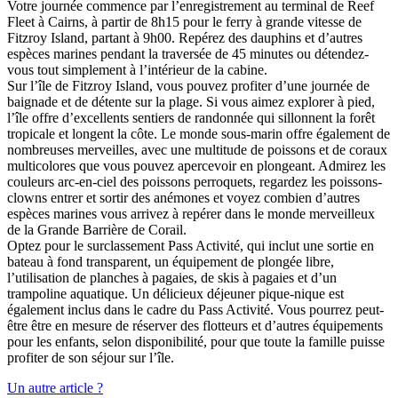
Votre journée commence par l’enregistrement au terminal de Reef
Fleet à Cairns, à partir de 8h15 pour le ferry à grande vitesse de
Fitzroy Island, partant à 9h00. Repérez des dauphins et d’autres
espèces marines pendant la traversée de 45 minutes ou détendez-
vous tout simplement à l’intérieur de la cabine.
Sur l’île de Fitzroy Island, vous pouvez profiter d’une journée de
baignade et de détente sur la plage. Si vous aimez explorer à pied,
l’île offre d’excellents sentiers de randonnée qui sillonnent la forêt
tropicale et longent la côte. Le monde sous-marin offre également de
nombreuses merveilles, avec une multitude de poissons et de coraux
multicolores que vous pouvez apercevoir en plongeant. Admirez les
couleurs arc-en-ciel des poissons perroquets, regardez les poissons-
clowns entrer et sortir des anémones et voyez combien d’autres
espèces marines vous arrivez à repérer dans le monde merveilleux
de la Grande Barrière de Corail.
Optez pour le surclassement Pass Activité, qui inclut une sortie en
bateau à fond transparent, un équipement de plongée libre,
l’utilisation de planches à pagaies, de skis à pagaies et d’un
trampoline aquatique. Un délicieux déjeuner pique-nique est
également inclus dans le cadre du Pass Activité. Vous pourrez peut-
être être en mesure de réserver des flotteurs et d’autres équipements
pour les enfants, selon disponibilité, pour que toute la famille puisse
profiter de son séjour sur l’île.
Un autre article ?