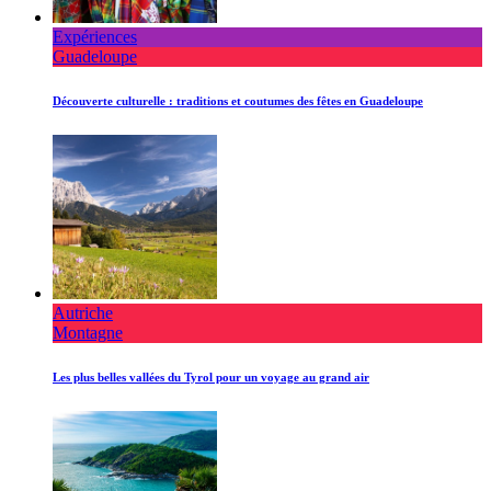
Expériences
Guadeloupe
Découverte culturelle : traditions et coutumes des fêtes en Guadeloupe
Autriche
Montagne
Les plus belles vallées du Tyrol pour un voyage au grand air