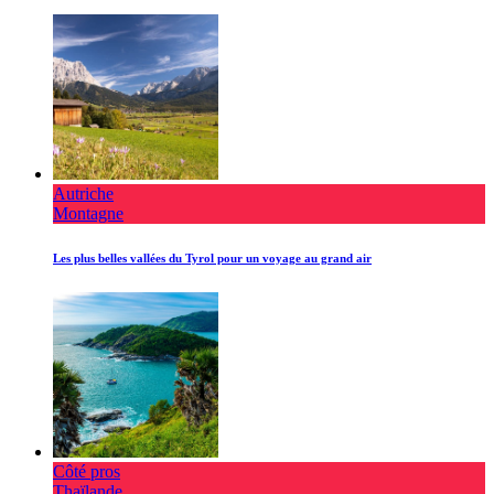
Autriche
Montagne
Les plus belles vallées du Tyrol pour un voyage au grand air
Côté pros
Thaïlande