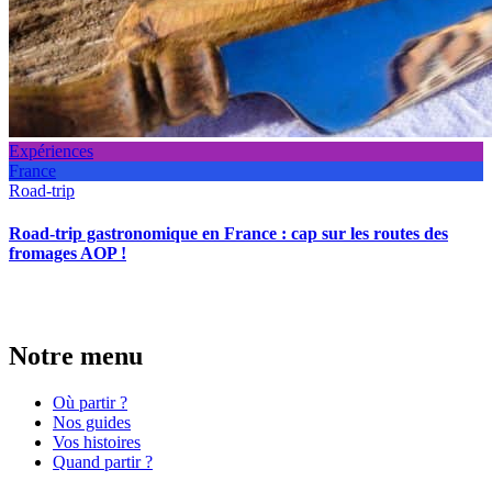
Expériences
France
Road-trip
Road-trip gastronomique en France : cap sur les routes des
fromages AOP !
Notre menu
Où partir ?
Nos guides
Vos histoires
Quand partir ?