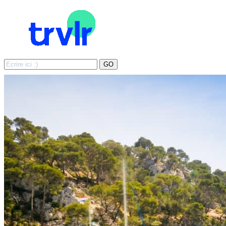
Search
GO
for: