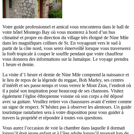
Votre guide professionnel et amical vous rencontrera dans le hall de
votre hôtel Montego Bay où vous monterez à bord d’un bus
climatisé et propre en direction du village très éloigné de Nine Mile
dans les magnifiques collines de St. En voyageant vers le sud à
partir de la côte nord, vous serez émerveillé lorsque vous traverserez
la forêt tropicale à couper le souffle pendant que votre chauffeur
vous donnera des informations sur la Jamaïque. Le voyage prendra
1 heure et demie.
La visite d’1 heure et demie de Nine Mile comprend la naissance et
le lieu de repos de la légende du reggae, Bob Marley, ses centres
d’intérêt et ses passe-temps et vous verrez le Mont Zion, l’endroit où
il a puisé son inspiration pour beaucoup de ses chansons. Visitez
également l’église éthiopienne voisine où son corps a été déposé
avec sa guitare. Veuillez retirer vos chaussures avant d’entrer comme
un signe de respect. N’hésitez pas à observer les alentours. Un guide
touristique rastafarien sera à votre disposition pour vous guider à
travers la propriété et répondre à toutes vos questions.
Vous aurez l’occasion de voir la chambre dans laquelle il dormait
lorsqu’il était jeune enfant et à l’âge adulte lorsqu’il revenait lors de