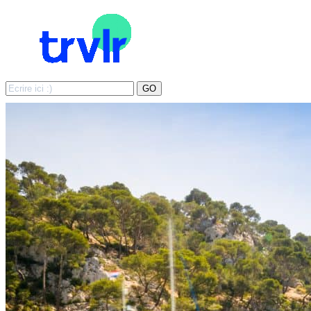
Search
GO
for: