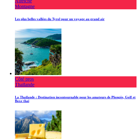
Autriche
Montagne
Les plus belles vallées du Tyrol pour un voyage au grand air
Côté pros
Thaïlande
La Thaïlande : Destination incontournable pour les amateurs de Plongée, Golf et
Boxe thaï