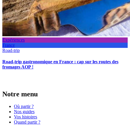
Expériences
France
Road-trip
Road-trip gastronomique en France : cap sur les routes des
fromages AOP !
Notre menu
Où partir ?
Nos guides
Vos histoires
Quand partir ?