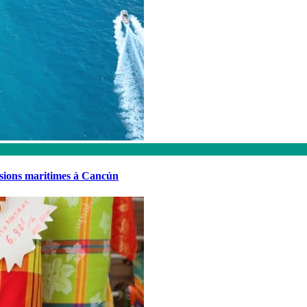
rsions maritimes à Cancún