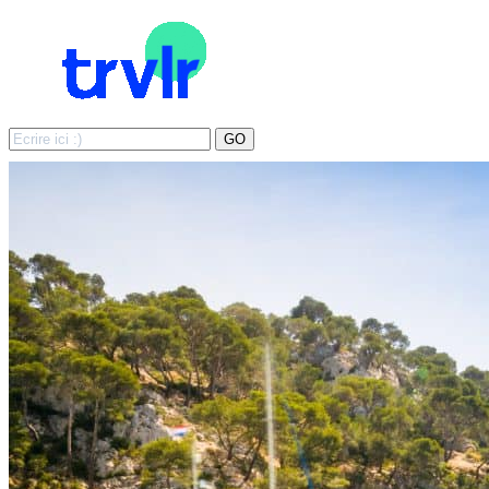
Search
GO
for: