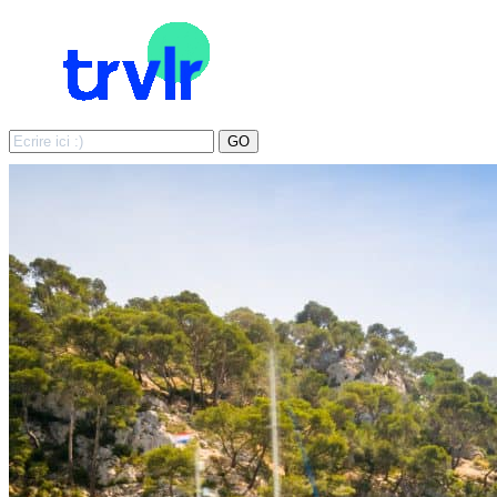
Search
GO
for: