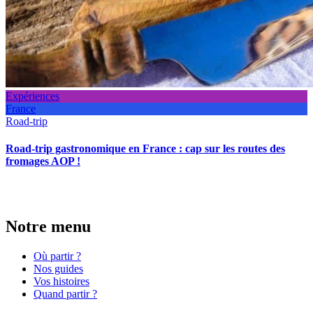
Expériences
France
Road-trip
Road-trip gastronomique en France : cap sur les routes des
fromages AOP !
Notre menu
Où partir ?
Nos guides
Vos histoires
Quand partir ?