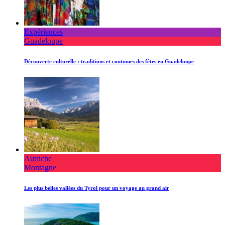
Expériences
Guadeloupe
Découverte culturelle : traditions et coutumes des fêtes en Guadeloupe
Autriche
Montagne
Les plus belles vallées du Tyrol pour un voyage au grand air