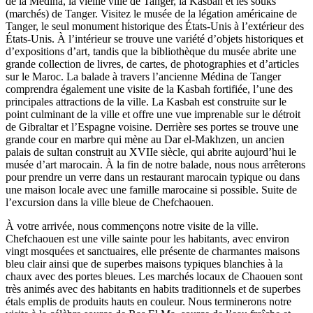
de la Médina, la vieille ville de Tanger, la Kasbah et les souks
(marchés) de Tanger. Visitez le musée de la légation américaine de
Tanger, le seul monument historique des États-Unis à l’extérieur des
États-Unis. À l’intérieur se trouve une variété d’objets historiques et
d’expositions d’art, tandis que la bibliothèque du musée abrite une
grande collection de livres, de cartes, de photographies et d’articles
sur le Maroc. La balade à travers l’ancienne Médina de Tanger
comprendra également une visite de la Kasbah fortifiée, l’une des
principales attractions de la ville. La Kasbah est construite sur le
point culminant de la ville et offre une vue imprenable sur le détroit
de Gibraltar et l’Espagne voisine. Derrière ses portes se trouve une
grande cour en marbre qui mène au Dar el-Makhzen, un ancien
palais de sultan construit au XVIIe siècle, qui abrite aujourd’hui le
musée d’art marocain. À la fin de notre balade, nous nous arrêterons
pour prendre un verre dans un restaurant marocain typique ou dans
une maison locale avec une famille marocaine si possible. Suite de
l’excursion dans la ville bleue de Chefchaouen.
À votre arrivée, nous commençons notre visite de la ville.
Chefchaouen est une ville sainte pour les habitants, avec environ
vingt mosquées et sanctuaires, elle présente de charmantes maisons
bleu clair ainsi que de superbes maisons typiques blanchies à la
chaux avec des portes bleues. Les marchés locaux de Chaouen sont
très animés avec des habitants en habits traditionnels et de superbes
étals emplis de produits hauts en couleur. Nous terminerons notre