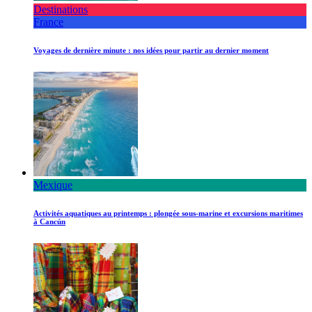
Destinations
France
Voyages de dernière minute : nos idées pour partir au dernier moment
Mexique
Activités aquatiques au printemps : plongée sous-marine et excursions maritimes
à Cancún