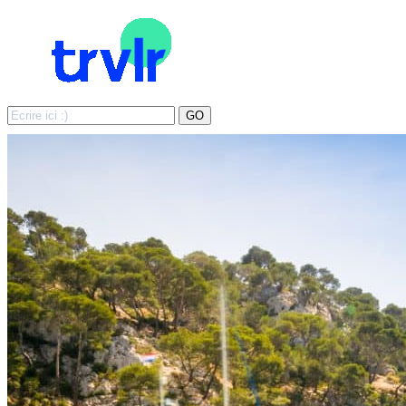
Search
GO
for: