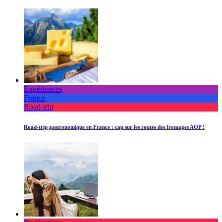
Expériences
France
Road-trip
Road-trip gastronomique en France : cap sur les routes des fromages AOP !