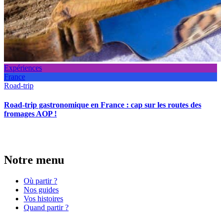
Expériences
France
Road-trip
Road-trip gastronomique en France : cap sur les routes des
fromages AOP !
Notre menu
Où partir ?
Nos guides
Vos histoires
Quand partir ?