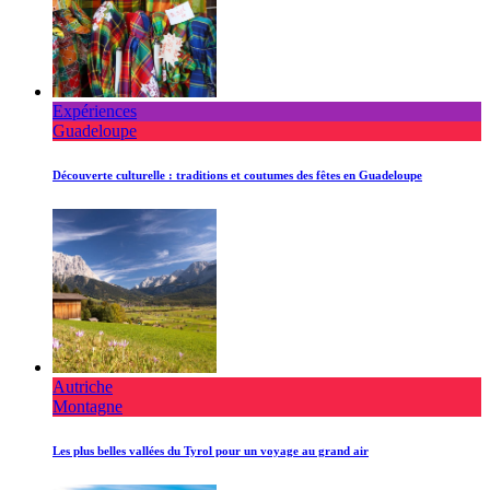
Expériences
Guadeloupe
Découverte culturelle : traditions et coutumes des fêtes en Guadeloupe
Autriche
Montagne
Les plus belles vallées du Tyrol pour un voyage au grand air