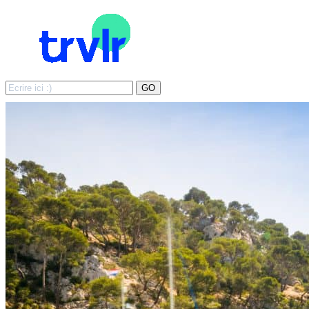
Search
GO
for: