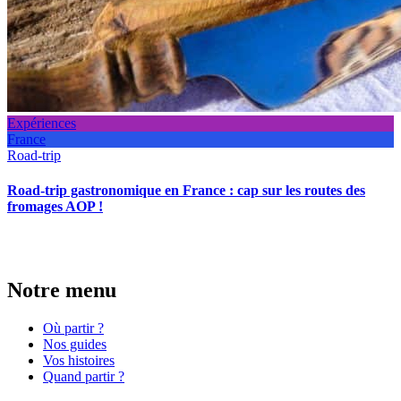
Expériences
France
Road-trip
Road-trip gastronomique en France : cap sur les routes des
fromages AOP !
Notre menu
Où partir ?
Nos guides
Vos histoires
Quand partir ?