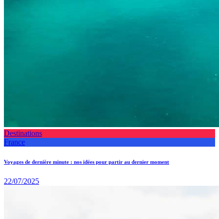
Destinations
France
Voyages de dernière minute : nos idées pour partir au dernier moment
22/07/2025