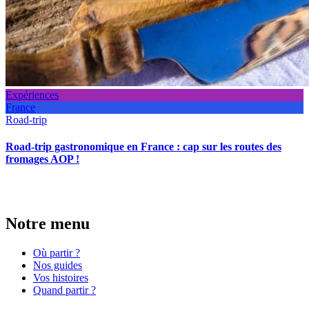
Expériences
France
Road-trip
Road-trip gastronomique en France : cap sur les routes des
fromages AOP !
Notre menu
Où partir ?
Nos guides
Vos histoires
Quand partir ?