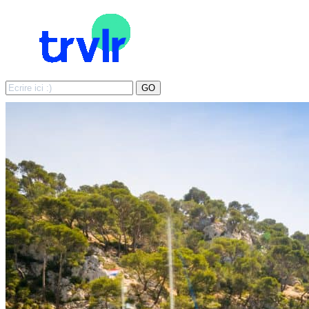
Search
GO
for: