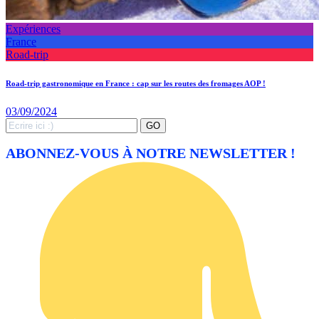
Expériences
France
Road-trip
Road-trip gastronomique en France : cap sur les routes des fromages AOP !
03/09/2024
Search
GO
for:
ABONNEZ-VOUS À NOTRE NEWSLETTER !