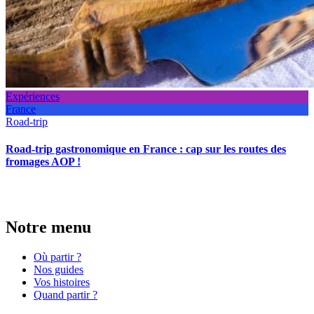
Expériences
France
Road-trip
Road-trip gastronomique en France : cap sur les routes des
fromages AOP !
Notre menu
Où partir ?
Nos guides
Vos histoires
Quand partir ?