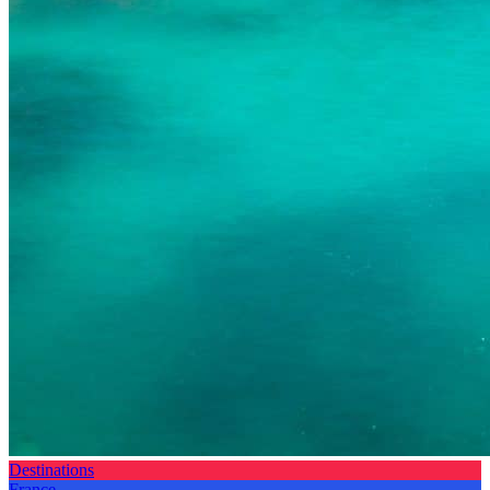
Destinations
France