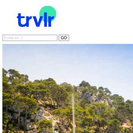
Search
GO
for: