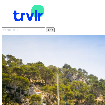
Search
GO
for: