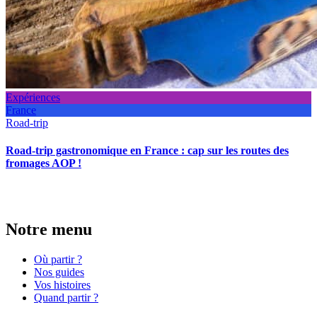
Expériences
France
Road-trip
Road-trip gastronomique en France : cap sur les routes des
fromages AOP !
Notre menu
Où partir ?
Nos guides
Vos histoires
Quand partir ?