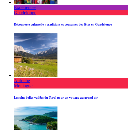
Expériences
Guadeloupe
Découverte culturelle : traditions et coutumes des fêtes en Guadeloupe
Autriche
Montagne
Les plus belles vallées du Tyrol pour un voyage au grand air