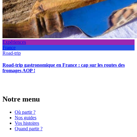
Expériences
France
Road-trip
Road-trip gastronomique en France : cap sur les routes des
fromages AOP !
Notre menu
Où partir ?
Nos guides
Vos histoires
Quand partir ?