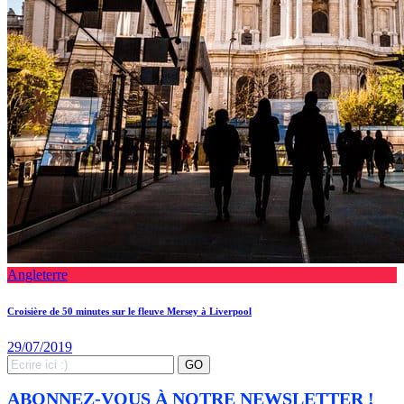
Angleterre
Croisière de 50 minutes sur le fleuve Mersey à Liverpool
29/07/2019
Search
GO
for:
ABONNEZ-VOUS À NOTRE NEWSLETTER !