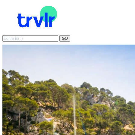
Search
GO
for: