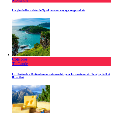
Montagne
Les plus belles vallées du Tyrol pour un voyage au grand air
Côté pros
Thaïlande
La Thaïlande : Destination incontournable pour les amateurs de Plongée, Golf et
Boxe thaï