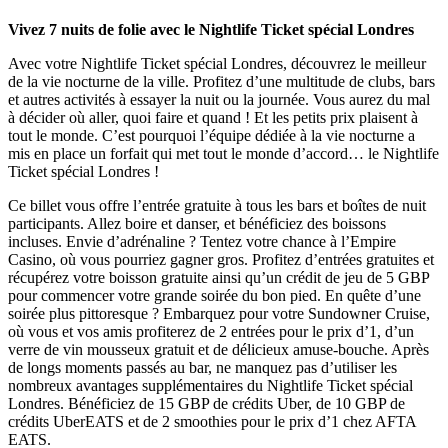
Vivez 7 nuits de folie avec le Nightlife Ticket spécial Londres
Avec votre Nightlife Ticket spécial Londres, découvrez le meilleur
de la vie nocturne de la ville. Profitez d’une multitude de clubs, bars
et autres activités à essayer la nuit ou la journée. Vous aurez du mal
à décider où aller, quoi faire et quand ! Et les petits prix plaisent à
tout le monde. C’est pourquoi l’équipe dédiée à la vie nocturne a
mis en place un forfait qui met tout le monde d’accord… le Nightlife
Ticket spécial Londres !
Ce billet vous offre l’entrée gratuite à tous les bars et boîtes de nuit
participants. Allez boire et danser, et bénéficiez des boissons
incluses. Envie d’adrénaline ? Tentez votre chance à l’Empire
Casino, où vous pourriez gagner gros. Profitez d’entrées gratuites et
récupérez votre boisson gratuite ainsi qu’un crédit de jeu de 5 GBP
pour commencer votre grande soirée du bon pied. En quête d’une
soirée plus pittoresque ? Embarquez pour votre Sundowner Cruise,
où vous et vos amis profiterez de 2 entrées pour le prix d’1, d’un
verre de vin mousseux gratuit et de délicieux amuse-bouche. Après
de longs moments passés au bar, ne manquez pas d’utiliser les
nombreux avantages supplémentaires du Nightlife Ticket spécial
Londres. Bénéficiez de 15 GBP de crédits Uber, de 10 GBP de
crédits UberEATS et de 2 smoothies pour le prix d’1 chez AFTA
EATS.