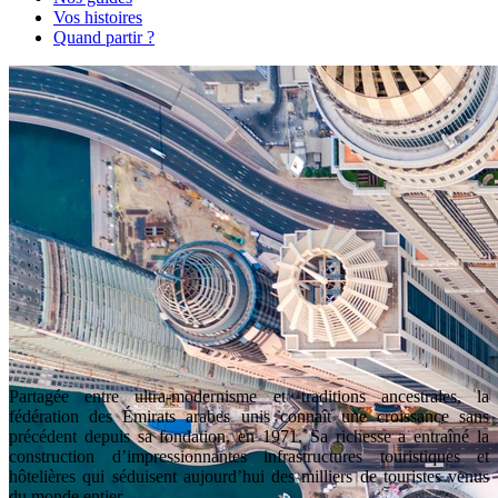
Vos histoires
Quand partir ?
Partagée entre ultra-modernisme et traditions ancestrales, la
fédération des Émirats arabes unis connaît une croissance sans
précédent depuis sa fondation, en 1971. Sa richesse a entraîné la
construction d’impressionnantes infrastructures touristiques et
hôtelières qui séduisent aujourd’hui des milliers de touristes venus
du monde entier.