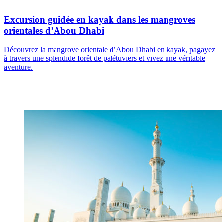
Excursion guidée en kayak dans les mangroves
orientales d’Abou Dhabi
Découvrez la mangrove orientale d’Abou Dhabi en kayak, pagayez
à travers une splendide forêt de palétuviers et vivez une véritable
aventure.