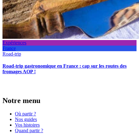
Expériences
France
Road-trip
Road-trip gastronomique en France : cap sur les routes des
fromages AOP !
Notre menu
Où partir ?
Nos guides
Vos histoires
Quand partir ?