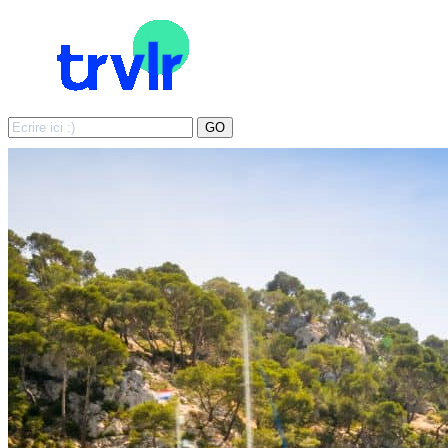
Search
GO
for: