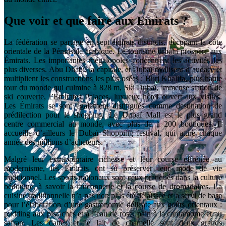
Que voir et que faire aux Emirats ?
La fédération se partage en sept émirats distincts, occupant la côte
orientale de la Péninsule arabique. Le tourisme urbain prospère aux
Émirats. Les importantes mégalopoles concentrent les activités les
plus diverses. Abu Dhabi, la capitale, et Dubaï rivalisent d’audace et
multiplient les constructions les plus osées : Burj Khalifa, plus haute
tour du monde qui culmine à 828 m, Ski Dubaï, immense station de
ski couverte, l’Emirates Palaces, luxueux hôtel ouvert aux visites.
Les Émirats se sont également distingués comme destination de
prédilection pour le shopping. Le Dubaï Mall est le plus grand
centre commercial au monde, avec plus de 1 200 boutiques. Il
accueille d’ailleurs le Dubaï Shopping festival, qui attire chaque
année des millions d’acheteurs.
Malgré leur extraordinaire richesse et leur course effrénée au
modernisme, les Émirats ont su préserver leur mode de vie
traditionnel. Les sports nationaux sont ceux pratiqués dans la culture
bédouine, à savoir la fauconnerie et la course de dromadaires. La
cuisine traditionnelle n’a pas non plus été délaissée et a servi de base
pour l’élaboration d’une gastronomie délicate aux goûts orientaux :
pudding aux pistaches et à l’eau de rose, pain à la cardamome et au
safran. Les dattes et le lait de chamelle sont deux grands