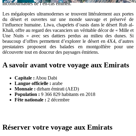
incontournables de l’en-cas émirien.
Voyage aux Emirats que voir et
Les mégalopoles ultramodernes se trouvent littéralement aux portes
que faire ?
du désert et ouvertes sur une monde sauvage et préservé de
l’influence humaine. Liwa, chapelets d’oasis dans le désert Rub al-
Khali, offre au regard des vacanciers un véritable décor de « Mille et
Notre guide de voyage pour la destination
Une Nuits » avec ses dattiers perdus au milieu des dunes. Si
des Emirats
beaucoup d’offres permettent d’explorer le désert en 4X4, d’autres
prestataires proposent des balades en montgolfière pour une
découverte tout en douceur des paysages émiriens.
A savoir avant votre voyage aux Emirats
Capitale :
Abou Dabi
Langue officielle :
arabe
Monnaie :
dirham émirati (AED)
Population :
9 366 829 habitants en 2018
Fête nationale :
2 décembre
Réserver votre voyage aux Emirats