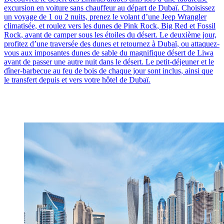
excursion en voiture sans chauffeur au départ de Dubaï. Choisissez
un voyage de 1 ou 2 nuits, prenez le volant d’une Jeep Wrangler
climatisée, et roulez vers les dunes de Pink Rock, Big Red et Fossil
Rock, avant de camper sous les étoiles du désert. Le deuxième jour,
profitez d’une traversée des dunes et retournez à Dubaï, ou attaquez-
vous aux imposantes dunes de sable du magnifique désert de Liwa
avant de passer une autre nuit dans le désert. Le petit-déjeuner et le
dîner-barbecue au feu de bois de chaque jour sont inclus, ainsi que
le transfert depuis et vers votre hôtel de Dubaï.