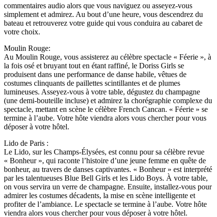
commentaires audio alors que vous naviguez ou asseyez-vous
simplement et admirez. Au bout d’une heure, vous descendrez du
bateau et retrouverez votre guide qui vous conduira au cabaret de
votre choix.
Moulin Rouge:
Au Moulin Rouge, vous assisterez au célèbre spectacle « Féerie », à
la fois osé et bruyant tout en étant raffiné, le Doriss Girls se
produisent dans une performance de danse habile, vêtues de
costumes clinquants de paillettes scintillantes et de plumes
lumineuses. Asseyez-vous à votre table, dégustez du champagne
(une demi-bouteille incluse) et admirez la chorégraphie complexe du
spectacle, mettant en scène le célèbre French Cancan. « Féerie » se
termine à l’aube. Votre hôte viendra alors vous chercher pour vous
déposer à votre hôtel.
Lido de Paris :
Le Lido, sur les Champs-Élysées, est connu pour sa célèbre revue
« Bonheur », qui raconte l’histoire d’une jeune femme en quête de
bonheur, au travers de danses captivantes. « Bonheur » est interprété
par les talentueuses Blue Bell Girls et les Lido Boys. À votre table,
on vous servira un verre de champagne. Ensuite, installez-vous pour
admirer les costumes décadents, la mise en scène intelligente et
profiter de l’ambiance. Le spectacle se termine à l’aube. Votre hôte
viendra alors vous chercher pour vous déposer à votre hôtel.