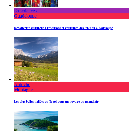
Expériences
Guadeloupe
Découverte culturelle : traditions et coutumes des fêtes en Guadeloupe
Autriche
Montagne
Les plus belles vallées du Tyrol pour un voyage au grand air