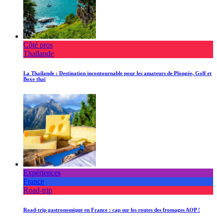
Côté pros
Thaïlande
La Thaïlande : Destination incontournable pour les amateurs de Plongée, Golf et
Boxe thaï
Expériences
France
Road-trip
Road-trip gastronomique en France : cap sur les routes des fromages AOP !