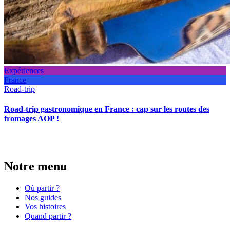
Expériences
France
Road-trip
Road-trip gastronomique en France : cap sur les routes des
fromages AOP !
Notre menu
Où partir ?
Nos guides
Vos histoires
Quand partir ?