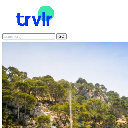
Search
GO
for: