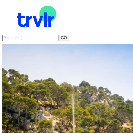
Search
GO
for: