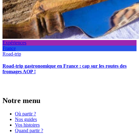
Expériences
France
Road-trip
Road-trip gastronomique en France : cap sur les routes des
fromages AOP !
Notre menu
Où partir ?
Nos guides
Vos histoires
Quand partir ?