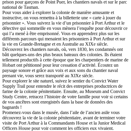
prison pour garçons de Point Puer, les chantiers navals et sur le parc
national de Tasman.
Pour vous aider à explorer la colonie de manière amusante et
instructive, on vous remettra à la billetterie une « carte à jouer du
prisonnier ». Vous suivrez la vie d’un prisonnier à Port Arthur et le
détective qui sommeille en vous mènera l’enquête pour découvrir ce
qui l’a mené à être emprisonné. Vous en apprendrez plus sur les
différents parcours qui menaient les prisonniers à Port Arthur et sur
la vie en Grande-Bretagne et en Australie au XIXe siècle.
Découvrez les chantiers navals, où, vers 1830, les condamnés ont
bâti quelques-uns des plus beaux bateaux des colonies. Ils étaient
tellement productifs à cette époque que les charpentiers de marine de
Hobart ont pétitionné pour leur cessation d’activité. Écoutez un
paysage sonore et grâce aux voix et aux sons du chantier naval
prenant vie, vous serez transporté au XIXe siècle.
Pour explorer le site naturel, suivez le sentier du Convict Water
Supply Trail pour entendre le récit des entreprises productrices de
farine de la colonie pénitentiaire. Ensuite, au Museum and Convict
Study Centre, retracez l’histoire de votre famille pour voir si certains
de vos ancêtres sont enregistrés dans la base de données des
bagnards !
Promenez-vous dans le musée, dans l’aile de l’ancien asile vous
découvrez la vie de la colonie pénitentiaire, avant de terminer votre
visite de Port Arthur à la Commandants House et la Junior Medical
Officers House pour voir comment les officiers eux vivaient.