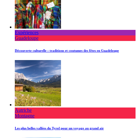
Expériences
Guadeloupe
Découverte culturelle : traditions et coutumes des fêtes en Guadeloupe
Autriche
Montagne
Les plus belles vallées du Tyrol pour un voyage au grand air