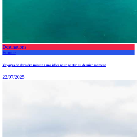
Destinations
France
Voyages de dernière minute : nos idées pour partir au dernier moment
22/07/2025