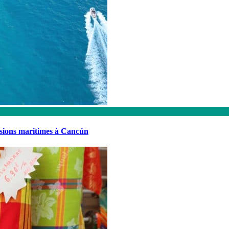
rsions maritimes à Cancún