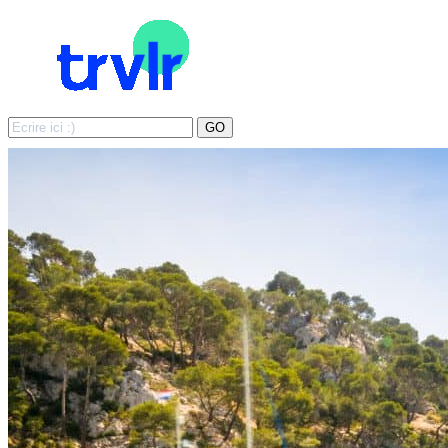
Search
GO
for: