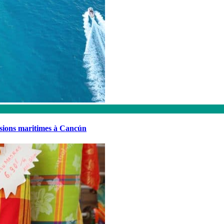
rsions maritimes à Cancún