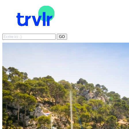
Search
GO
for: