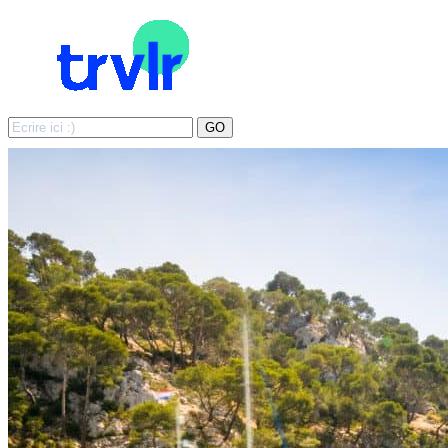
Search
GO
for: