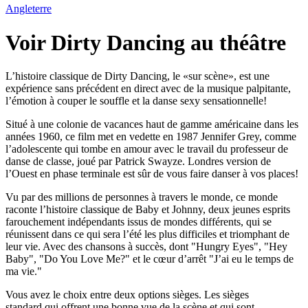
Angleterre
Voir Dirty Dancing au théâtre
L’histoire classique de Dirty Dancing, le «sur scène», est une
expérience sans précédent en direct avec de la musique palpitante,
l’émotion à couper le souffle et la danse sexy sensationnelle!
Situé à une colonie de vacances haut de gamme américaine dans les
années 1960, ce film met en vedette en 1987 Jennifer Grey, comme
l’adolescente qui tombe en amour avec le travail du professeur de
danse de classe, joué par Patrick Swayze. Londres version de
l’Ouest en phase terminale est sûr de vous faire danser à vos places!
Vu par des millions de personnes à travers le monde, ce monde
raconte l’histoire classique de Baby et Johnny, deux jeunes esprits
farouchement indépendants issus de mondes différents, qui se
réunissent dans ce qui sera l’été les plus difficiles et triomphant de
leur vie. Avec des chansons à succès, dont "Hungry Eyes", "Hey
Baby", "Do You Love Me?" et le cœur d’arrêt "J’ai eu le temps de
ma vie."
Vous avez le choix entre deux options sièges. Les sièges
standard qui offrent une bonne vue de la scène et qui sont