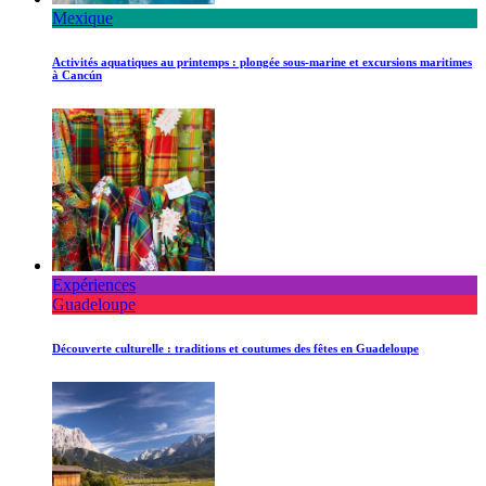
Mexique
Activités aquatiques au printemps : plongée sous-marine et excursions maritimes
à Cancún
Expériences
Guadeloupe
Découverte culturelle : traditions et coutumes des fêtes en Guadeloupe