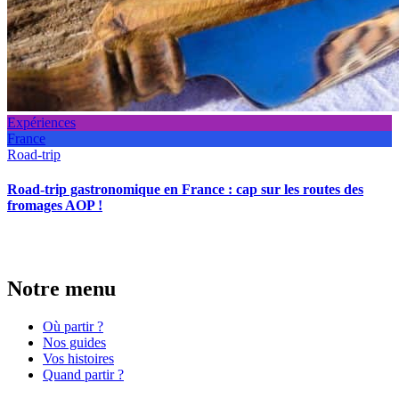
Expériences
France
Road-trip
Road-trip gastronomique en France : cap sur les routes des
fromages AOP !
Notre menu
Où partir ?
Nos guides
Vos histoires
Quand partir ?