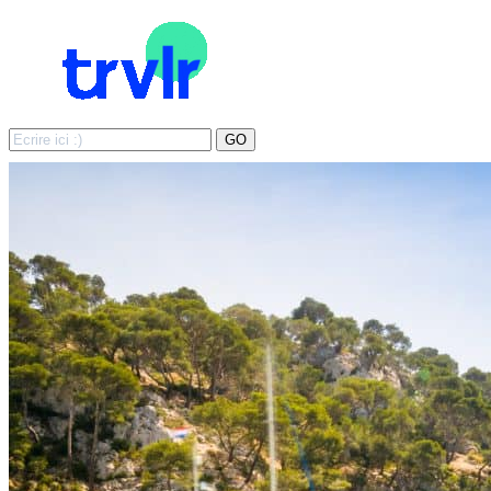
Search
GO
for: