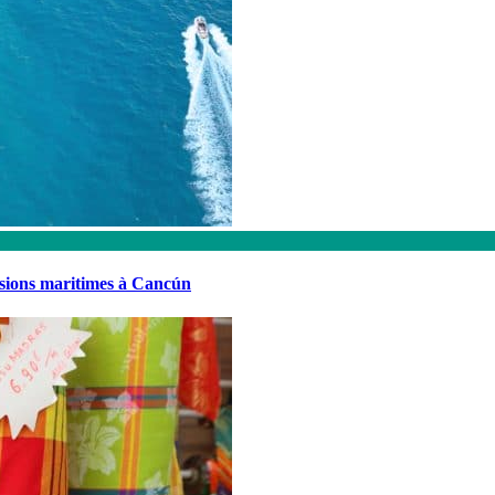
rsions maritimes à Cancún