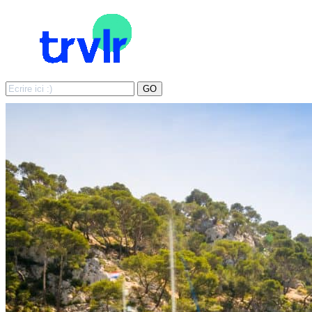
Search
GO
for: