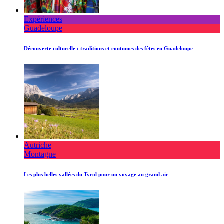
Expériences
Guadeloupe
Découverte culturelle : traditions et coutumes des fêtes en Guadeloupe
Autriche
Montagne
Les plus belles vallées du Tyrol pour un voyage au grand air