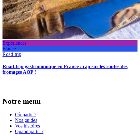
Expériences
France
Road-trip
Road-trip gastronomique en France : cap sur les routes des
fromages AOP !
Notre menu
Où partir ?
Nos guides
Vos histoires
Quand partir ?