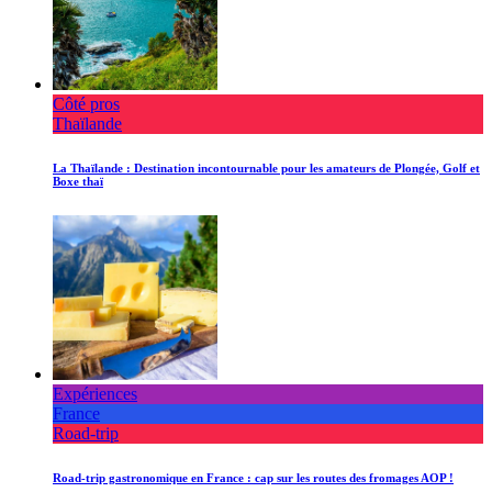
Côté pros
Thaïlande
La Thaïlande : Destination incontournable pour les amateurs de Plongée, Golf et
Boxe thaï
Expériences
France
Road-trip
Road-trip gastronomique en France : cap sur les routes des fromages AOP !