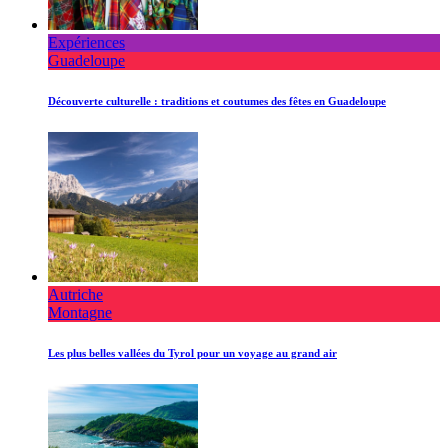
Expériences
Guadeloupe
Découverte culturelle : traditions et coutumes des fêtes en Guadeloupe
Autriche
Montagne
Les plus belles vallées du Tyrol pour un voyage au grand air