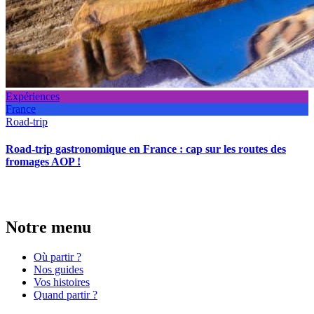
Expériences
France
Road-trip
Road-trip gastronomique en France : cap sur les routes des
fromages AOP !
Notre menu
Où partir ?
Nos guides
Vos histoires
Quand partir ?