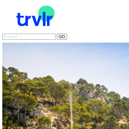
Search
GO
for: