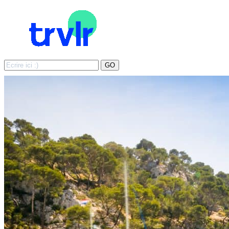
Search
GO
for: