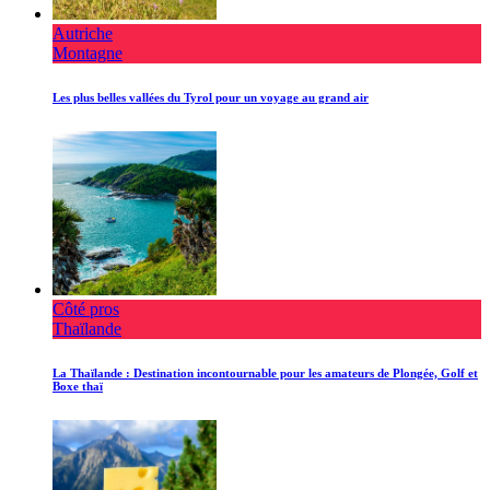
Autriche
Montagne
Les plus belles vallées du Tyrol pour un voyage au grand air
Côté pros
Thaïlande
La Thaïlande : Destination incontournable pour les amateurs de Plongée, Golf et
Boxe thaï