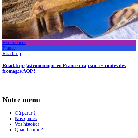
Expériences
France
Road-trip
Road-trip gastronomique en France : cap sur les routes des
fromages AOP !
Notre menu
Où partir ?
Nos guides
Vos histoires
Quand partir ?