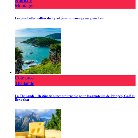
Autriche
Montagne
Les plus belles vallées du Tyrol pour un voyage au grand air
Côté pros
Thaïlande
La Thaïlande : Destination incontournable pour les amateurs de Plongée, Golf et
Boxe thaï