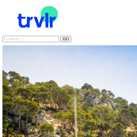
Search
GO
for: