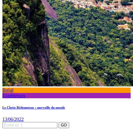
Brésil
Expériences
Le Christ Rédempteur : merveille du monde
13/06/2022
Search
GO
for: