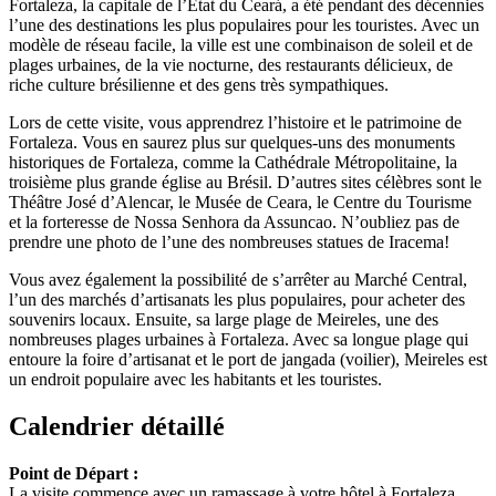
Fortaleza, la capitale de l’État du Ceará, a été pendant des décennies
l’une des destinations les plus populaires pour les touristes. Avec un
modèle de réseau facile, la ville est une combinaison de soleil et de
plages urbaines, de la vie nocturne, des restaurants délicieux, de
riche culture brésilienne et des gens très sympathiques.
Lors de cette visite, vous apprendrez l’histoire et le patrimoine de
Fortaleza. Vous en saurez plus sur quelques-uns des monuments
historiques de Fortaleza, comme la Cathédrale Métropolitaine, la
troisième plus grande église au Brésil. D’autres sites célèbres sont le
Théâtre José d’Alencar, le Musée de Ceara, le Centre du Tourisme
et la forteresse de Nossa Senhora da Assuncao. N’oubliez pas de
prendre une photo de l’une des nombreuses statues de Iracema!
Vous avez également la possibilité de s’arrêter au Marché Central,
l’un des marchés d’artisanats les plus populaires, pour acheter des
souvenirs locaux. Ensuite, sa large plage de Meireles, une des
nombreuses plages urbaines à Fortaleza. Avec sa longue plage qui
entoure la foire d’artisanat et le port de jangada (voilier), Meireles est
un endroit populaire avec les habitants et les touristes.
Calendrier détaillé
Point de Départ :
La visite commence avec un ramassage à votre hôtel à Fortaleza