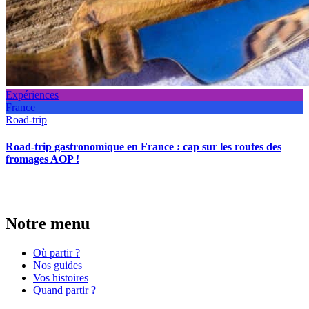
Expériences
France
Road-trip
Road-trip gastronomique en France : cap sur les routes des
fromages AOP !
Notre menu
Où partir ?
Nos guides
Vos histoires
Quand partir ?