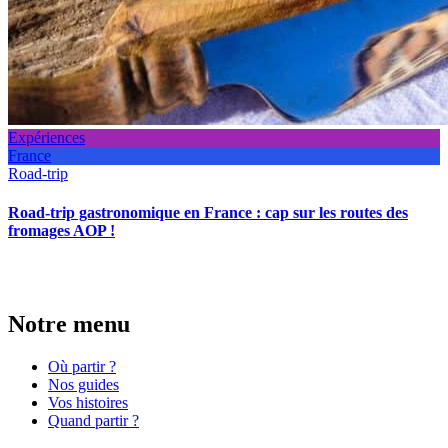
Expériences
France
Road-trip
Road-trip gastronomique en France : cap sur les routes des
fromages AOP !
Notre menu
Où partir ?
Nos guides
Vos histoires
Quand partir ?