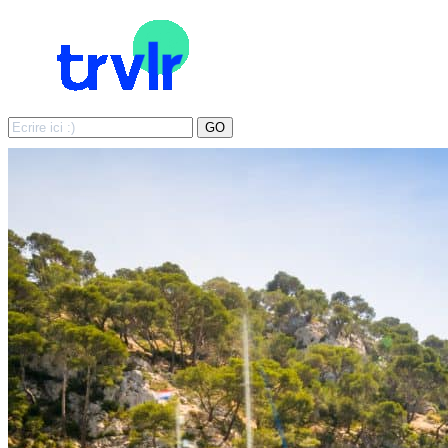
Search
GO
for: