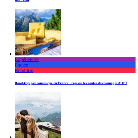
Expériences
France
Road-trip
Road-trip gastronomique en France : cap sur les routes des fromages AOP !