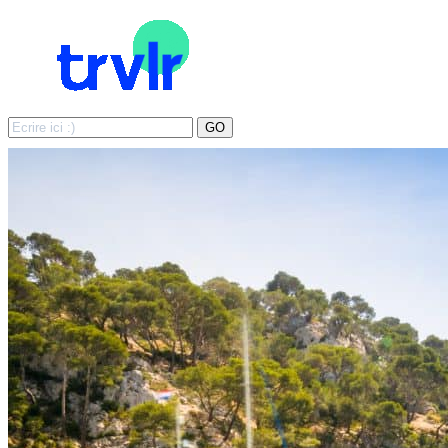
Search
GO
for: