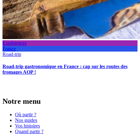
Expériences
France
Road-trip
Road-trip gastronomique en France : cap sur les routes des
fromages AOP !
Notre menu
Où partir ?
Nos guides
Vos histoires
Quand partir ?