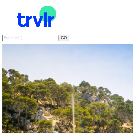
Search
GO
for: