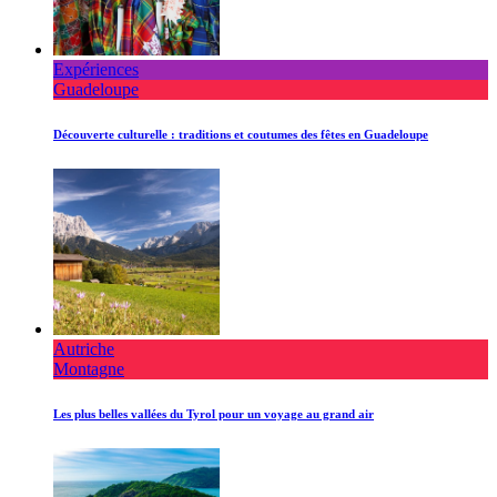
Expériences
Guadeloupe
Découverte culturelle : traditions et coutumes des fêtes en Guadeloupe
Autriche
Montagne
Les plus belles vallées du Tyrol pour un voyage au grand air