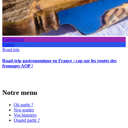
Expériences
France
Road-trip
Road-trip gastronomique en France : cap sur les routes des
fromages AOP !
Notre menu
Où partir ?
Nos guides
Vos histoires
Quand partir ?