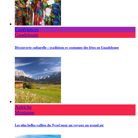
Expériences
Guadeloupe
Découverte culturelle : traditions et coutumes des fêtes en Guadeloupe
Autriche
Montagne
Les plus belles vallées du Tyrol pour un voyage au grand air