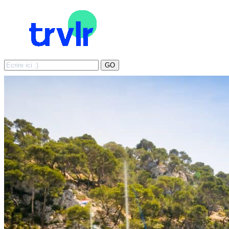
Search
GO
for: