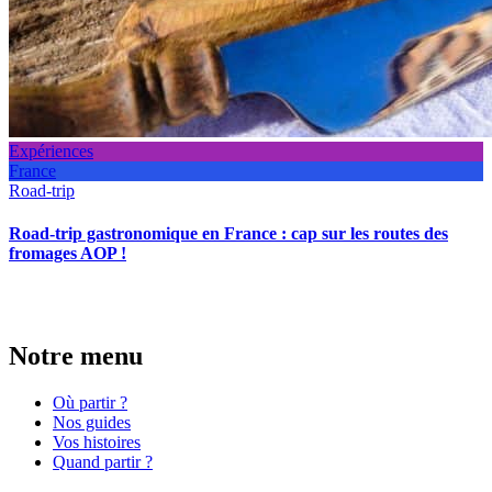
Expériences
France
Road-trip
Road-trip gastronomique en France : cap sur les routes des
fromages AOP !
Notre menu
Où partir ?
Nos guides
Vos histoires
Quand partir ?