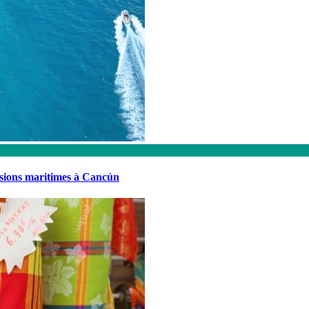
rsions maritimes à Cancún