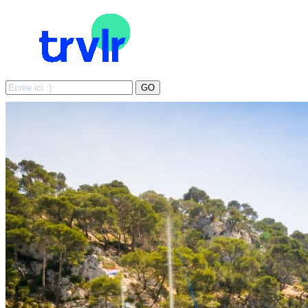
Search
GO
for: