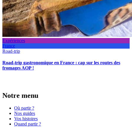
Expériences
France
Road-trip
Road-trip gastronomique en France : cap sur les routes des
fromages AOP !
Notre menu
Où partir ?
Nos guides
Vos histoires
Quand partir ?