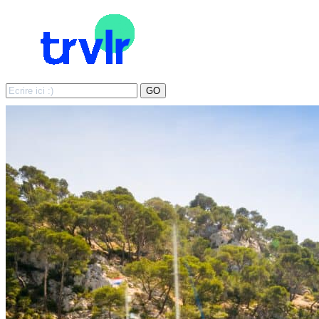
Search
GO
for: