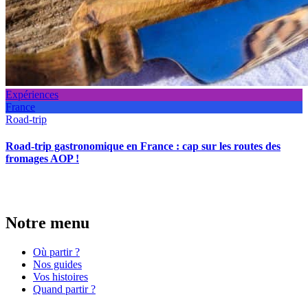
Expériences
France
Road-trip
Road-trip gastronomique en France : cap sur les routes des
fromages AOP !
Notre menu
Où partir ?
Nos guides
Vos histoires
Quand partir ?