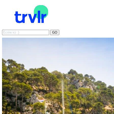
Search
GO
for: