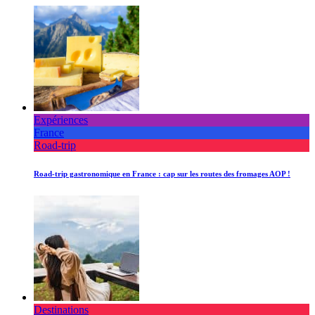
Expériences
France
Road-trip
Road-trip gastronomique en France : cap sur les routes des fromages AOP !
Destinations