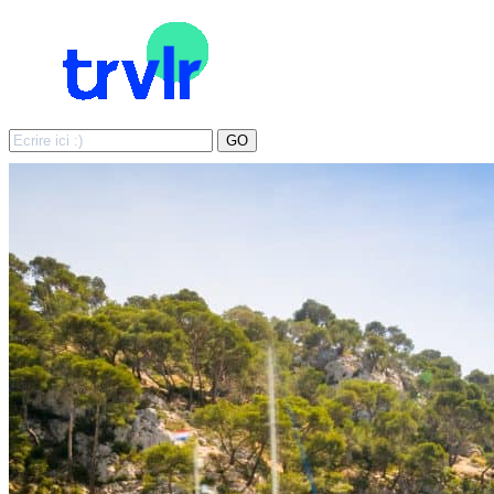
Search
GO
for: