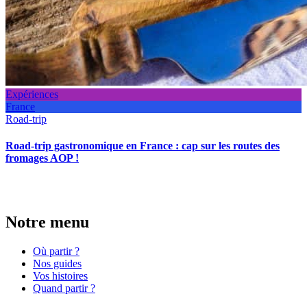
Expériences
France
Road-trip
Road-trip gastronomique en France : cap sur les routes des
fromages AOP !
Notre menu
Où partir ?
Nos guides
Vos histoires
Quand partir ?