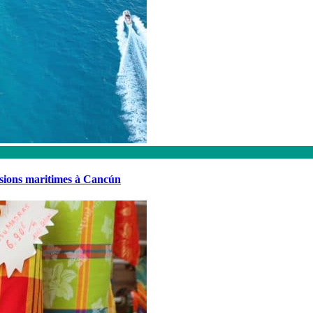
rsions maritimes à Cancún