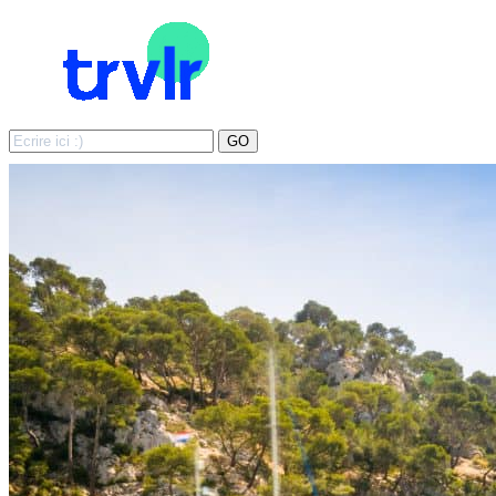
Search
GO
for: