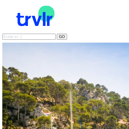
Search
GO
for: