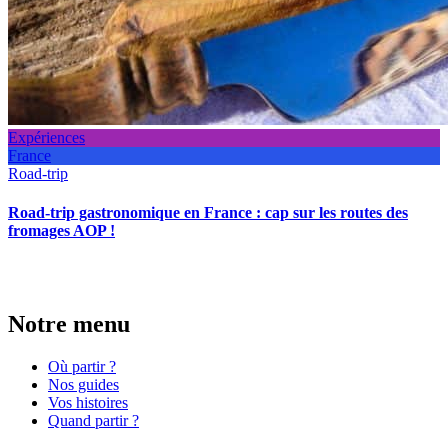
Expériences
France
Road-trip
Road-trip gastronomique en France : cap sur les routes des
fromages AOP !
Notre menu
Où partir ?
Nos guides
Vos histoires
Quand partir ?