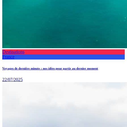
Destinations
France
Voyages de dernière minute : nos idées pour partir au dernier moment
22/07/2025