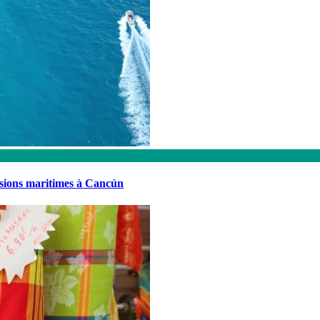
rsions maritimes à Cancún