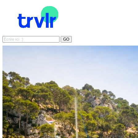
Search
GO
for: