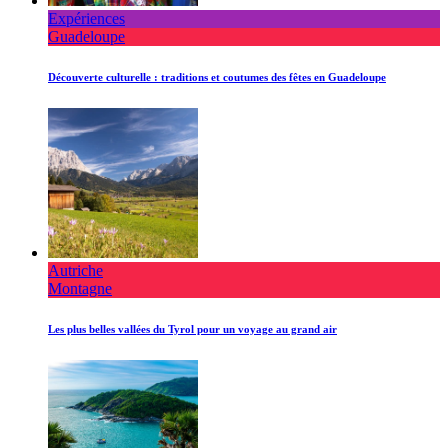
Expériences
Guadeloupe
Découverte culturelle : traditions et coutumes des fêtes en Guadeloupe
Autriche
Montagne
Les plus belles vallées du Tyrol pour un voyage au grand air