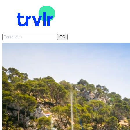
Search
GO
for: