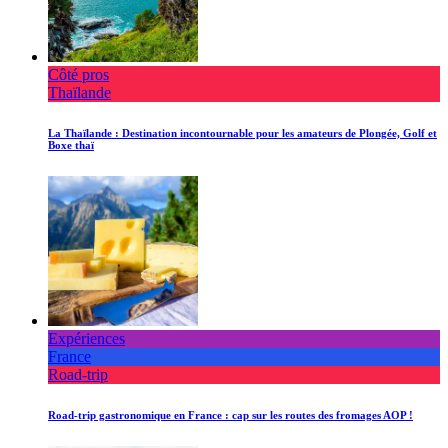
Côté pros
Thaïlande
La Thaïlande : Destination incontournable pour les amateurs de Plongée, Golf et
Boxe thaï
Expériences
France
Road-trip
Road-trip gastronomique en France : cap sur les routes des fromages AOP !