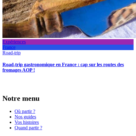
Expériences
France
Road-trip
Road-trip gastronomique en France : cap sur les routes des
fromages AOP !
Notre menu
Où partir ?
Nos guides
Vos histoires
Quand partir ?