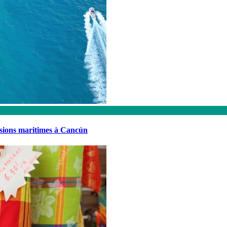
rsions maritimes à Cancún