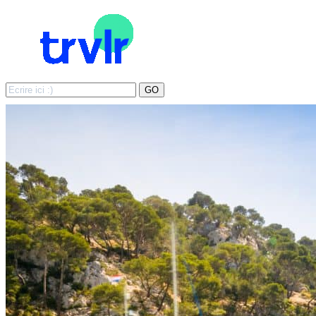
Search
GO
for: