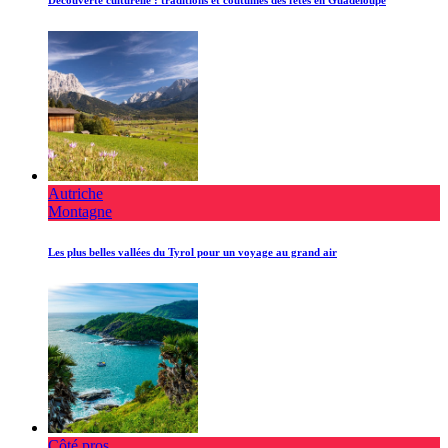
Découverte culturelle : traditions et coutumes des fêtes en Guadeloupe
Autriche
Montagne
Les plus belles vallées du Tyrol pour un voyage au grand air
Côté pros