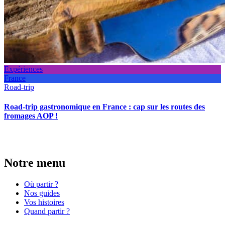
Expériences
France
Road-trip
Road-trip gastronomique en France : cap sur les routes des
fromages AOP !
Notre menu
Où partir ?
Nos guides
Vos histoires
Quand partir ?