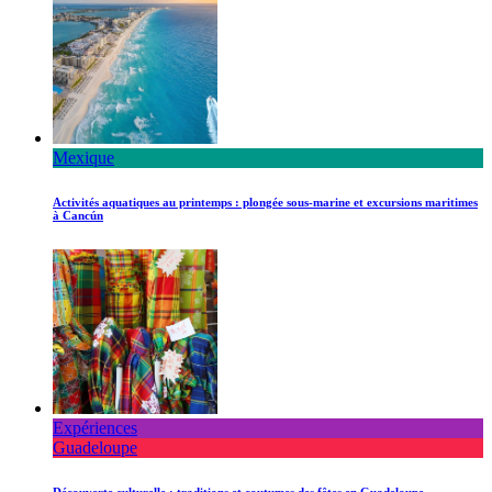
Mexique
Activités aquatiques au printemps : plongée sous-marine et excursions maritimes
à Cancún
Expériences
Guadeloupe