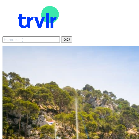
Search
GO
for: