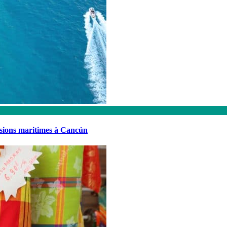
rsions maritimes à Cancún