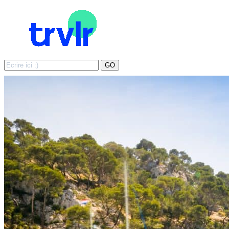
Search
GO
for: